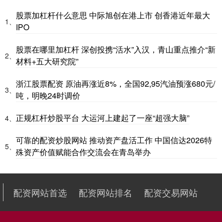
股票加杠杆什么意思 中际旭创在港上市 创香港近年最大
1、
IPO
股票在哪里加杠杆 深创投携“活水”入汉，青山重点推介“新
2、
材料+五大研究院”
浙江股票配资 原油再涨近8%，全国92,95汽油预涨680元/
3、
吨，明晚24时调价
正规杠杆炒股平台 大运河上建起了一座“超强大脑”
4、
可靠的配资炒股网站 推动资产盘活工作 中国信达2026特
5、
殊资产价值赋能合作交流会在青岛举办
配资网站首选
配资网站排名
配资交易网站