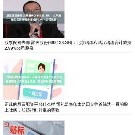
股票配资去哪 聚辰股份(688123.SH)：北京珞珈和武汉珞珈合计减持
2.99%公司股份
正规的股票配资平台什么样 司礼监掌印太监田义往首辅沈一贯的脸
上吐痰，却还得到群臣的尊敬