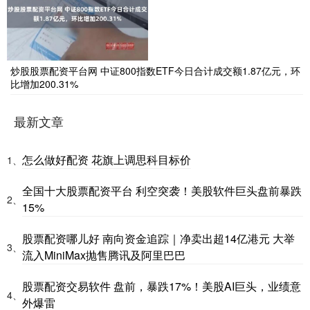
炒股股票配资平台网 中证800指数ETF今日合计成交额1.87亿元，环
比增加200.31%
最新文章
怎么做好配资 花旗上调思科目标价
1、
全国十大股票配资平台 利空突袭！美股软件巨头盘前暴跌
2、
15%
股票配资哪儿好 南向资金追踪｜净卖出超14亿港元 大举
3、
流入MiniMax抛售腾讯及阿里巴巴
股票配资交易软件 盘前，暴跌17%！美股AI巨头，业绩意
4、
外爆雷