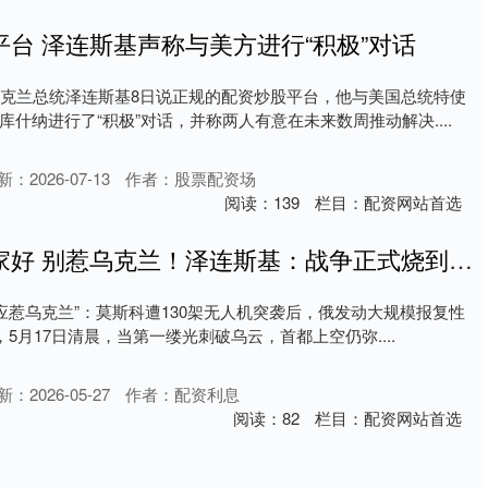
台 泽连斯基声称与美方进行“积极”对话
乌克兰总统泽连斯基8日说正规的配资炒股平台，他与美国总统特使
什纳进行了“积极”对话，并称两人有意在未来数周推动解决....
新：2026-07-13
作者：股票配资场
阅读：
139
栏目：
配资网站首选
炒股配资平台哪家好 别惹乌克兰！泽连斯基：战争正式烧到克里姆林宫门口
应惹乌克兰”：莫斯科遭130架无人机突袭后，俄发动大规模报复性
，5月17日清晨，当第一缕光刺破乌云，首都上空仍弥....
新：2026-05-27
作者：配资利息
阅读：
82
栏目：
配资网站首选