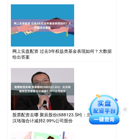
网上实盘配资 过去3年权益类基金表现如何？大数据
给出答案
股票配资去哪 聚辰股份(688123.SH)：北京珞珈和武
汉珞珈合计减持2.99%公司股份