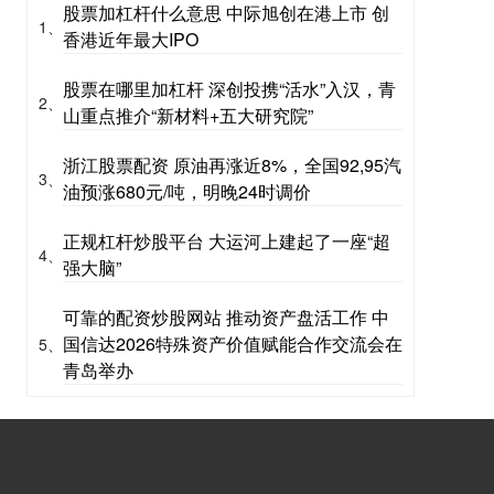
股票加杠杆什么意思 中际旭创在港上市 创
1、
香港近年最大IPO
股票在哪里加杠杆 深创投携“活水”入汉，青
2、
山重点推介“新材料+五大研究院”
浙江股票配资 原油再涨近8%，全国92,95汽
3、
油预涨680元/吨，明晚24时调价
正规杠杆炒股平台 大运河上建起了一座“超
4、
强大脑”
可靠的配资炒股网站 推动资产盘活工作 中
国信达2026特殊资产价值赋能合作交流会在
5、
青岛举办