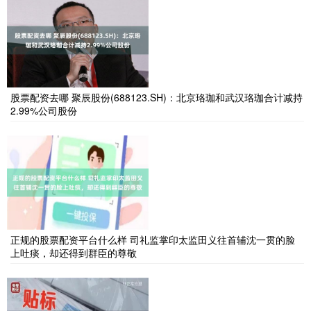
股票配资去哪 聚辰股份(688123.SH)：北京珞珈和武汉珞珈合计减持
2.99%公司股份
正规的股票配资平台什么样 司礼监掌印太监田义往首辅沈一贯的脸
上吐痰，却还得到群臣的尊敬