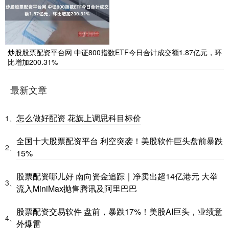
炒股股票配资平台网 中证800指数ETF今日合计成交额1.87亿元，环
比增加200.31%
最新文章
怎么做好配资 花旗上调思科目标价
1、
全国十大股票配资平台 利空突袭！美股软件巨头盘前暴跌
2、
15%
股票配资哪儿好 南向资金追踪｜净卖出超14亿港元 大举
3、
流入MiniMax抛售腾讯及阿里巴巴
股票配资交易软件 盘前，暴跌17%！美股AI巨头，业绩意
4、
外爆雷