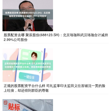
股票配资去哪 聚辰股份(688123.SH)：北京珞珈和武汉珞珈合计减持
2.99%公司股份
正规的股票配资平台什么样 司礼监掌印太监田义往首辅沈一贯的脸
上吐痰，却还得到群臣的尊敬