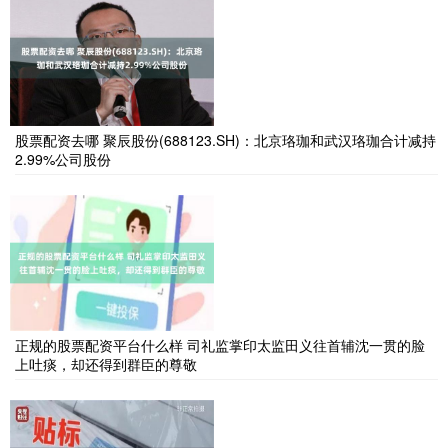
股票配资去哪 聚辰股份(688123.SH)：北京珞珈和武汉珞珈合计减持
2.99%公司股份
正规的股票配资平台什么样 司礼监掌印太监田义往首辅沈一贯的脸
上吐痰，却还得到群臣的尊敬