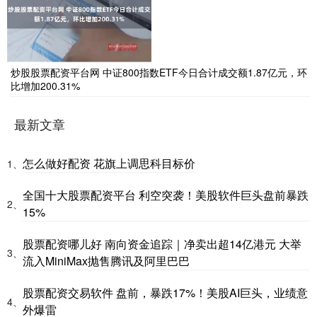
炒股股票配资平台网 中证800指数ETF今日合计成交额1.87亿元，环
比增加200.31%
最新文章
怎么做好配资 花旗上调思科目标价
1、
全国十大股票配资平台 利空突袭！美股软件巨头盘前暴跌
2、
15%
股票配资哪儿好 南向资金追踪｜净卖出超14亿港元 大举
3、
流入MiniMax抛售腾讯及阿里巴巴
股票配资交易软件 盘前，暴跌17%！美股AI巨头，业绩意
4、
外爆雷