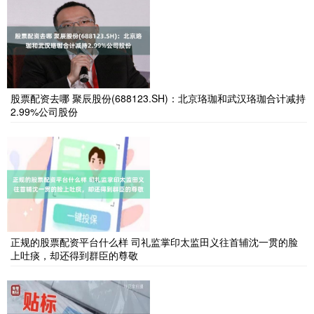
股票配资去哪 聚辰股份(688123.SH)：北京珞珈和武汉珞珈合计减持
2.99%公司股份
正规的股票配资平台什么样 司礼监掌印太监田义往首辅沈一贯的脸
上吐痰，却还得到群臣的尊敬