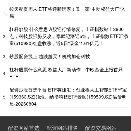
按天配资周末 ETF将迎新玩家！又一家“主动权益大厂”入
1、
局
杠杆炒股 什么意思 A股迎行情修复，上证指数站上3800
点，科技股强势反攻，寒武纪涨近5%，上证指数ETF汇添
2、
富(510980)红盘收涨，近5日“吸金”1.61亿元！
炒股配资线上 越跌越买！机构加仓科技
3、
杠杆股票什么意思 权益大厂新动作！中欧基金上报首只
4、
ETF
配资炒股首选平台 ETF英雄汇：创业板人工智能ETF华宝
(159363.SZ)领涨、纳指科技ETF景顺(159509.SZ)溢价明
5、
显-20260804
配资网站首选
配资网站排名
配资交易网站