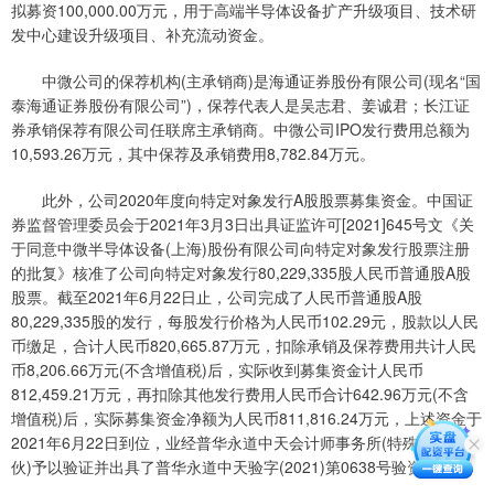
拟募资100,000.00万元，用于高端半导体设备扩产升级项目、技术研
发中心建设升级项目、补充流动资金。
中微公司的保荐机构(主承销商)是海通证券股份有限公司(现名“国
泰海通证券股份有限公司”)，保荐代表人是吴志君、姜诚君；长江证
券承销保荐有限公司任联席主承销商。中微公司IPO发行费用总额为
10,593.26万元，其中保荐及承销费用8,782.84万元。
此外，公司2020年度向特定对象发行A股股票募集资金。中国证
券监督管理委员会于2021年3月3日出具证监许可[2021]645号文《关
于同意中微半导体设备(上海)股份有限公司向特定对象发行股票注册
的批复》核准了公司向特定对象发行80,229,335股人民币普通股A股
股票。截至2021年6月22日止，公司完成了人民币普通股A股
80,229,335股的发行，每股发行价格为人民币102.29元，股款以人民
币缴足，合计人民币820,665.87万元，扣除承销及保荐费用共计人民
币8,206.66万元(不含增值税)后，实际收到募集资金计人民币
812,459.21万元，再扣除其他发行费用人民币合计642.96万元(不含
增值税)后，实际募集资金净额为人民币811,816.24万元，上述资金于
2021年6月22日到位，业经普华永道中天会计师事务所(特殊普通合
伙)予以验证并出具了普华永道中天验字(2021)第0638号验资报告。