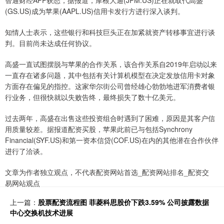
智通财经APP获悉，据报道，摩根大通(JPM.US)正在就取代高盛
(GS.US)成为苹果(AAPL.US)信用卡发行方进行深入谈判。
知情人士表示，这些银行和科技巨头正在加紧就资产转移事宜进行谈
判。目前尚未达成任何协议。
高盛一直试图摆脱与苹果的合作关系，该合作关系自2019年启动以来
一直存在诸多问题，其中包括有关计算机模型在决定发放信用卡对象
方面存在偏见的指控。这家华尔街公司曾经雄心勃勃地进军消费者银
行业务，但很快就以失败告终，最终损失了数十亿美元。
过去两年，高盛在出售这些投资组合时遇到了困难，原因是其客户信
用质量较差。据报道配资买股，苹果此前已与包括Synchrony
Financial(SYF.US)和第一资本信贷(COF.US)在内的其他潜在合作伙伴
进行了洽谈。
文章为作者独立观点，不代表配资网站首选_配资网站排名_配资交
易网站观点
上一篇：
股票配资流程图 菲菱科思股价下跌3.59% 公司披露数据
中心交换机技术进展