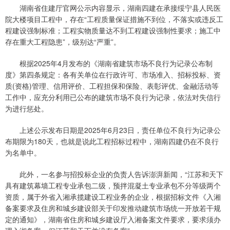
湖南省住建厅官网公示内容显示，湖南四建在承接绥宁县人民医
院大楼项目工程中，存在“工程质量保证措施不到位，不落实或违反工
程建设强制标准；工程实物质量达不到工程建设强制性要求；施工中
存在重大工程隐患”，级别达“严重”。
根据2025年4月发布的《湖南省建筑市场不良行为记录公布制
度》第四条规定：各有关单位在行政许可、市场准入、招标投标、资
质(资格)管理、信用评价、工程担保和保险、表彰评优、金融活动等
工作中，应充分利用已公布的建筑市场不良行为记录，依法对失信行
为进行惩处。
上述公示发布日期是2025年6月23日，责任单位不良行为记录公
布期限为180天，也就是说此工程招标过程中，湖南四建仍在不良行
为名单中。
此外，一名参与招投标企业的负责人告诉澎湃新闻，“江苏和天下
具有建筑幕墙工程专业承包二级，预拌混凝土专业承包不分等级两个
资质，属于外省入湘承揽建设工程业务的企业，根据招标文件《入湘
备案要求及住房和城乡建设部关于印发推动建筑市场统一开放若干规
定的通知》，湖南省住房和城乡建设厅入湘备案文件要求，要求须办