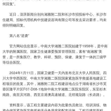
何回复”。
近日，澎湃新闻分别向湘雅附二院和长沙市招投标中心、长沙市
住建局、招标代理机构中技建设咨询有限公司等发去采访要求，均未
得到明确回复。
第八名“逆袭”
官方网站信息显示，中南大学湘雅二医院始建于1958年，是中南
大学的附属医院、国家卫生健康委预算管理医院，素有“南湘雅”美
誉，是一所集医疗、教学、科研、预防、保健、康复于一体的三级甲
等综合医院。
2024年1月11日，国家卫健委一天内发布北京大学人民医院、四
川大学华西医院、中南大学湘雅二医院国家紧急医学救援基地建设工
程项目的批复，其中，湘雅附二院工程建设地点位于湖南省长沙市芙
蓉区隆平片区F07-D08-1地块中南大学湘雅二医院东院区，东至杉木
南路、南至滨河路、西至京港澳高速辅道、北邻规划路（长农路）。
资料显示，该工程主要建设内容为批量伤员救治、培训演练、物
资仓储等紧急医学救援相关业务用房和配套设施。工程总建筑面积