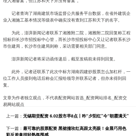
理入湘备案，但江苏和天下并没有备案”。
记者查询了湖南建筑市场监督公共服务平台数据，在省外建筑企
业入湘施工基本情况等级表中确实没有查到江苏和天下的名字。
为此，澎湃新闻记者联系了湘雅附二院，湘雅附二院回复称工程
招标归长沙市招投标中心管，而长沙市招投标中心又让记者联系长沙
市住建局，长沙市住建局则称，采访需要相关部门同意。
澎湃新闻记者将采访函传递后，截至发稿前未得到回复。
此外，记者还联系了此次中标方湖南四建炒股票怎么加杠杆，一
位工作人员接到电话后称会汇报给领导并联系记者，但亦未得到回
复。
文章为作者独立观点，不代表配资网站首选_配资网站排名_配资交
易网站观点
上一篇：
无锡期货配资 6.02股市早8点丨昨“夕阳红”今“朝霞满天”
下一篇：
最可靠的股票配资 黑裙撞玫红高跟太亮眼！金晨巧用色
彩反差拿捏轻熟氛围感