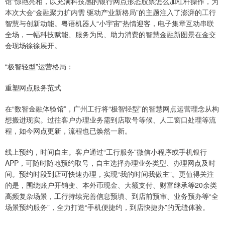
馆”惊艳亮相，以充满科技感的银行网点形态股票怎么加杠杆操作，为
本次大会“金融聚力扩内需 驱动产业新格局”的主题注入了澎湃的工行
智慧与创新动能。粤语机器人“小宇宙”热情迎客，电子集章互动串联
全场，一幅科技赋能、服务为民、助力消费的智慧金融新图景在金交
会现场徐徐展开。
“极智轻型”运营格局：
重塑网点服务范式
在“数智金融体验馆”，广州工行将“极智轻型”的智慧网点运营理念从构
想搬进现实。过往客户办理业务需到店取号等候、人工窗口处理等流
程，如今网点更新，流程也已焕然一新。
线上预约，时间自主。客户通过“工行服务”微信小程序或手机银行
APP，可随时随地预约取号，自主选择办理业务类型、办理网点及时
间。预约时段到店可快速办理，实现“我的时间我做主”。更值得关注
的是，围绕账户开销变、本外币现金、大额支付、财富继承等20余类
高频复杂场景，工行持续完善信息预填、到店前预审、业务预办等“全
场景预约服务”，全力打造“手机便捷约，到店快捷办”的无缝体验。