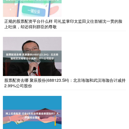
正规的股票配资平台什么样 司礼监掌印太监田义往首辅沈一贯的脸
上吐痰，却还得到群臣的尊敬
股票配资去哪 聚辰股份(688123.SH)：北京珞珈和武汉珞珈合计减持
2.99%公司股份