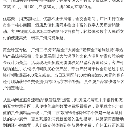
包，现场购买莲香楼特色商品，并享受诱人的数币专属优惠：满30元
立减10元、满100元立减30元、满200元立减50元。
优惠聚，消费惠民生。优惠不止于展馆，金交会期间，广州工行在全
市多个核心商圈、酒店及便利店同步推出丰富的数字人民币营销活
动。客户扫描活动现场二维码即可便捷参与，轻松体验数字人民币支
付的便捷高效，畅享广州消费乐趣。
黄金珠宝专区，广州工行携“鸿运金”“大师金”“婚庆金”“哈利波特”等热
销产品惊艳亮相，贵金属展品以大气深厚的文化内涵和华贵典雅的黄
金设计为亮点。活动现场众多嘉宾纷纷驻足品鉴和咨询购买，客户可
现场通过手机银行扫码购买心仪产品。部分产品可于购金后通过手机
银行领取最高400元立减金。当日珠宝区前50位购金满3000元的客户
还可现场获得金交会提供的50元京东卡补贴。贵金属产品将快递至客
户指定地址。
从重构网点服务流程的“极智轻型”运营，到沉浸式展现未来银行形态
的五大智慧分区；从便捷普惠的数币消费场景搭建，到承载文化与价
值的贵金属精品呈现，广州工行“数智金融体验馆”不仅是一场金融科
技的集中展示，更是其服务消费新图景的生动描摹。从繁荣商圈活动
到润泽小微商贸，从升级支付体验到护航民生消费，广州工行正以源