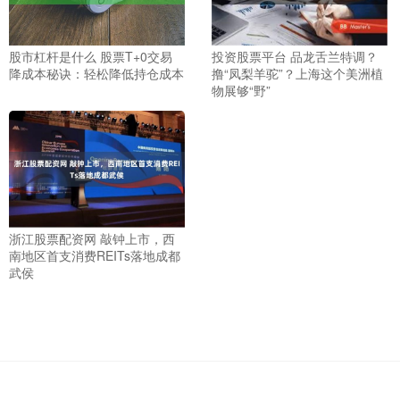
股市杠杆是什么 股票T+0交易
投资股票平台 品龙舌兰特调？
降成本秘诀：轻松降低持仓成本
撸“凤梨羊驼”？上海这个美洲植
物展够“野”
浙江股票配资网 敲钟上市，西
南地区首支消费REITs落地成都
武侯