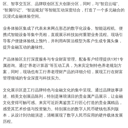
区、智享交互区、品牌联创区五大创新分区，同时，与“智启云端”、
“智属印记”、“智远规划”等智能互动深度结合，打造了一个多元融合的
沉浸式金融体验空间。
业务体验区集成了代表未来网点形态的数字化设备。智能远程机、便
携式智能设备等集中亮相，直观展示科技如何重塑业务流程。现场引
导客户便捷体验线上预约，并利用AI算法模型为客户生成专属头像，
提升金融互动的趣味性。
产品体验区主打深度服务与专业财富管理。配备客户经理提供1对1专
属咨询。通过“养老计算器”等互动工具，为来宾定制特色养老规划方
案，同时，现场也有工行养老理财产品的详细介绍，展现工行在财富
管理领域的专业深度与科技实力。
文化展示区是工行品牌特色与金融文化的集中呈现。通过品牌故事讲
述、精美文创展品陈列，特别是琳琅满目的贵金属产品展示，让金融
文化变得可触可感。来宾可近距离鉴赏工行匠心打造的贵金属精品，
感受其艺术价值与投资魅力。特别展出的数字人民币硬钱包系列版
本，从设计到功能演进，清晰展现了数字人民币应用的硬件载体发展
历程。