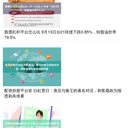
股票杠杆平台怎么玩 9月13日台21转债下跌0.85%，转股溢价率
79.5%
配资炒股平台皆 白虹贯日：唐且与秦王的著名对话，刺客聂政为报
恩刺杀侠累