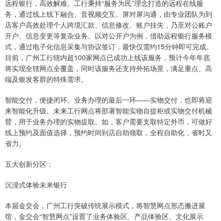
远程银行，高效解难。工行秉持“服务为民”理念打造的远程在线服
务，通过线上线下融合、音视频交互、屏对屏沟通，由专业团队为到
店客户高效处理个人跨境汇款、信息修改、账户挂失，乃至对公账户
开户、信息变更等复杂业务。以对公开户为例，借助远程银行服务模
式，通过电子化信息采集与协议签订，最快仅需约15分钟即可完成。
目前，广州工行辖内超100家网点已成功上线该服务，预计今年年底
将实现全辖网点全覆盖，同时该服务还支持外拓场景，满足重点、高
端及银发客群的特殊需求。
智能交付，便捷闭环。业务办理的最后一环——实物交付，也即将迎
来智能化升级。未来工行网点将部署智能实物自提柜或实物交付机械
臂，用于业务办理的实物提取。如，客户需要支取特定外币，可做好
线上预约及面值选择，预约时间到店自助领取，全程自助化，省时又
省力。
五大创新分区：
沉浸式体验未来银行
本届金交会，广州工行突破传统展示模式，将智慧网点形态搬进展
馆，金交会“智慧网点”设置了业务体验区、产品体验区、文化展示