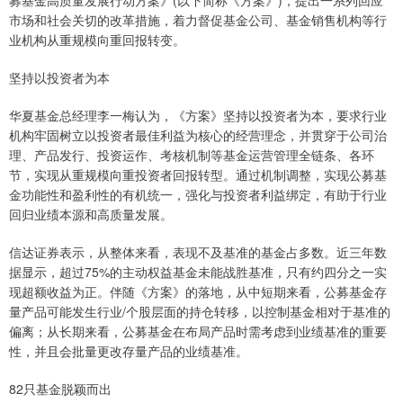
募基金高质量发展行动方案》(以下简称《方案》)，提出一系列回应
市场和社会关切的改革措施，着力督促基金公司、基金销售机构等行
业机构从重规模向重回报转变。
坚持以投资者为本
华夏基金总经理李一梅认为，《方案》坚持以投资者为本，要求行业
机构牢固树立以投资者最佳利益为核心的经营理念，并贯穿于公司治
理、产品发行、投资运作、考核机制等基金运营管理全链条、各环
节，实现从重规模向重投资者回报转型。通过机制调整，实现公募基
金功能性和盈利性的有机统一，强化与投资者利益绑定，有助于行业
回归业绩本源和高质量发展。
信达证券表示，从整体来看，表现不及基准的基金占多数。近三年数
据显示，超过75%的主动权益基金未能战胜基准，只有约四分之一实
现超额收益为正。伴随《方案》的落地，从中短期来看，公募基金存
量产品可能发生行业/个股层面的持仓转移，以控制基金相对于基准的
偏离；从长期来看，公募基金在布局产品时需考虑到业绩基准的重要
性，并且会批量更改存量产品的业绩基准。
82只基金脱颖而出