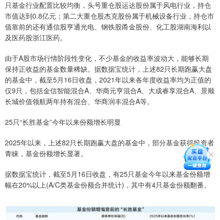
只基金行业配置比较均衡，头号重仓股运达股份属于风电行业，持仓
市值达到0.8亿元；第二大重仓股杰克股份属于机械设备行业，持仓市
值靠前的还有通信股亨通光电、钢铁股甬金股份、化工股湖南海利以
及医药股浙江医药。
由于A股市场行情阶段性变化，不少基金的收益率波动大，能够长期
保持正收益的基金数量稀缺。据数据宝统计，上述82只长期跑赢大盘
的基金中，截至5月16日收盘，2021年以来各年度收益率均为正值的
仅9只，包括金信智能混合A、华商元亨混合A、大成睿享混合A、景顺
长城价值领航两年持有混合、华商润丰混合A等。
25只“长胜基金”今年以来份额增长明显
2025年以来，上述82只长期跑赢大盘的基金中，部分基金获得投资者
青睐，基金份额增长显著。
据数据宝统计，截至5月16日收盘，有25只基金今年以来基金份额增
幅在20%以上(A/C类基金份额合并统计)，其中有4只基金份额翻番。