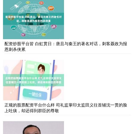
配资炒股平台皆 白虹贯日：唐且与秦王的著名对话，刺客聂政为报
恩刺杀侠累
正规的股票配资平台什么样 司礼监掌印太监田义往首辅沈一贯的脸
上吐痰，却还得到群臣的尊敬